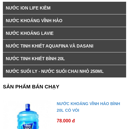
NƯỚC ION LIFE KIỀM
NƯỚC KHOÁNG VĨNH HẢO
NƯỚC KHOÁNG LAVIE
NƯỚC TINH KHIẾT AQUAFINA VÀ DASANI
NƯỚC TINH KHIẾT BÌNH 20L
NƯỚC SUỐI LY - NƯỚC SUỐI CHAI NHỎ 250ML
SẢN PHẨM BÁN CHẠY
NƯỚC KHOÁNG VĨNH HẢO BÌNH
20L CÓ VÒI
78.000 đ