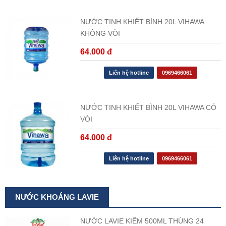
NƯỚC TINH KHIẾT BÌNH 20L VIHAWA
KHÔNG VÒI
64.000 đ
Liên hệ hotline
0969466061
NƯỚC TINH KHIẾT BÌNH 20L VIHAWA CÓ
VÒI
64.000 đ
Liên hệ hotline
0969466061
NƯỚC KHOÁNG LAVIE
NƯỚC LAVIE KIỀM 500ML THÙNG 24