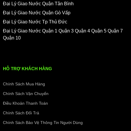
và sản phẩm luôn được nhập trực tiếp từ nhà máy của
Đại Lý Giao Nước Quận Tân Bình
các thương hiệu nước uống mà đại lý nước tâm an kinh
Đại Lý Giao Nước Quận Gò Vấp
doanh.
Đại Lý Giao Nước Tp Thủ Đức
2/ không bán phá giá :
Đại Lý Giao Nước Quận 1 Quận 3 Quận 4 Quận 5 Quận 7
Là đại lý nước của các nhãn hiệu nổi tiếng.
Quận 10
Đại lý nước uống tâm an kinh doanh sản phẩm theo giá
niêm yết của mỗi thương hiệu.
Giá nước của tâm an không cao nhất, và cũng không
thấp nhất thị trường.
Tuyệt đối không chạy theo số lượng áp đặt để bỏ rơi
HỖ TRỢ KHÁCH HÀNG
khách hàng.
Không đạp giá thấp nhất để theo đuổi doanh thu.
Chính Sách Mua Hàng
Tâm an quan tâm là “chất lượng sản phẩm” cho sức
Chính Sách Vận Chuyển
khỏe khách hàng.
Điều Khoản Thanh Toán
3/ không bán sản phẩm bong, tróc dấu niêm yết :
Chính Sách Đổi Trả
Sản phẩm đại lý nước tâm an mang đến cho khách
hàng luôn giữ nguyên vẹn dấu niêm phong ban đầu của
Chính Sách Bảo Vệ Thông Tin Người Dùng
các thương hiệu.