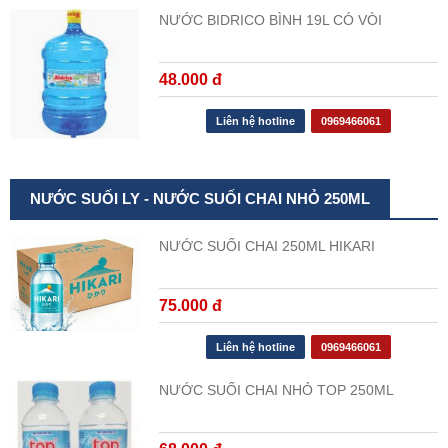
NƯỚC BIDRICO BÌNH 19L CÓ VÒI
48.000 đ
Liên hệ hotline
0969466061
NƯỚC SUỐI LY - NƯỚC SUỐI CHAI NHỎ 250ML
NƯỚC SUỐI CHAI 250ML HIKARI
75.000 đ
Liên hệ hotline
0969466061
NƯỚC SUỐI CHAI NHỎ TOP 250ML