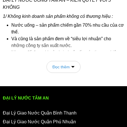
ĐẠI LÝ NƯỚC UỐNG TÂM AN – KIÊN QUYẾT VỚI 5
KHÔNG
1/ Không kinh doanh sản phẩm không có thương hiệu :
Nước uống – sản phẩm chiếm gần 70% nhu cầu của cơ
thể.
Và cũng là sản phẩm đem về “siêu lợi nhuận” cho
những công ty sản xuất nước.
Nhưng để được khoản lợi nhuận ấy, các thương hiệu
đã đầu tư không ít vốn vào công nghệ, nhân sự…
Nhằm đảm bảo chất lượng tốt nhất.
Đọc thêm
Và lấy được niềm tin của khách hàng.
Đại lý nước uống tâm an chắt lọc những thương hiệu
uy tín, chất lượng sản phẩm được khách hàng tin cậy
như:
ĐẠI LÝ NƯỚC TÂM AN
Bidrico, ion life, lavie. vĩnh hảo… để kinh doanh. Nhằm
đảm bảo tốt nhất cho sức khỏe khách hàng của tâm an.
Đại Lý Giao Nước Quận Bình Thạnh
Tâm an chắt lọc thương hiệu, lựa chọn sản phẩm an
toàn để phục vụ cho khách hàng có nhu cầu.
Đại Lý Giao Nước Quận Phú Nhuận