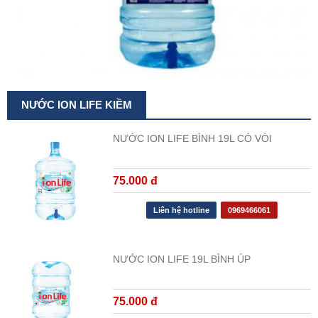
NƯỚC ION LIFE KIỀM
NƯỚC ION LIFE BÌNH 19L CÓ VÒI
75.000 đ
Liên hệ hotline
0969466061
NƯỚC ION LIFE 19L BÌNH ÚP
75.000 đ