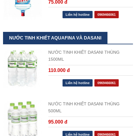
75.000 đ
Liên hệ hotline
0969466061
NƯỚC TINH KHIẾT AQUAFINA VÀ DASANI
NƯỚC TINH KHIẾT DASANI THÙNG
1500ML
110.000 đ
Liên hệ hotline
0969466061
NƯỚC TINH KHIẾT DASANI THÙNG
500ML
95.000 đ
Liên hệ hotline
0969466061