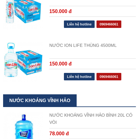
150.000 đ
Liên hệ hotline
0969466061
NƯỚC ION LIFE THÙNG 4500ML
150.000 đ
Liên hệ hotline
0969466061
NƯỚC KHOÁNG VĨNH HẢO
NƯỚC KHOÁNG VĨNH HẢO BÌNH 20L CÓ
VÒI
78.000 đ