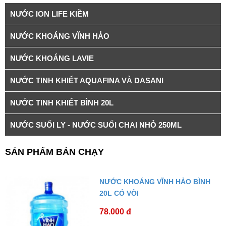
NƯỚC ION LIFE KIỀM
NƯỚC KHOÁNG VĨNH HẢO
NƯỚC KHOÁNG LAVIE
NƯỚC TINH KHIẾT AQUAFINA VÀ DASANI
NƯỚC TINH KHIẾT BÌNH 20L
NƯỚC SUỐI LY - NƯỚC SUỐI CHAI NHỎ 250ML
SẢN PHẨM BÁN CHẠY
NƯỚC KHOÁNG VĨNH HẢO BÌNH
20L CÓ VÒI
78.000 đ