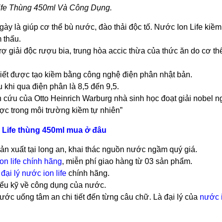
ife Thùng 450ml Và Công Dụng.
 là giúp cơ thể bù nước, đào thải độc tố. Nước Ion Life kiềm
 thấu.
ợ giải độc rượu bia, trung hòa accic thừa của thức ăn do cơ th
hiết được tạo kiềm bằng công nghệ điện phân nhật bản.
 khi qua điện phân là 8,5 đến 9,5.
 cứu của Otto Heinrich Warburg nhà sinh học đoạt giải nobel n
ược trong môi trường kiềm tự nhiên”
 Life thùng 450ml mua ở đâu
 xuất tại long an, khai thác nguồn nước ngầm quý giá.
ion life chính hãng
, miễn phí giao hàng từ 03 sản phẩm.
à
đại lý nước ion life
chính hãng.
 hiểu kỹ về công dụng của nước.
ước uống tâm an chi tiết đến từng câu chữ. Là đại lý của
nước i