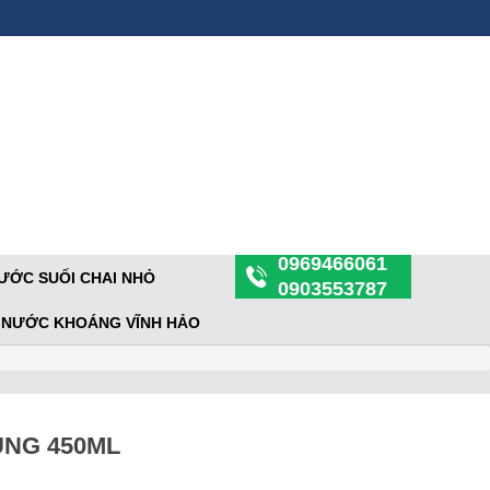
0969466061
NƯỚC SUỐI CHAI NHỎ
0903553787
Ý NƯỚC KHOÁNG VĨNH HẢO
ÙNG 450ML