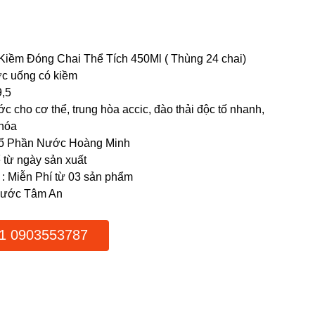
 Kiềm Đóng Chai Thể Tích 450Ml ( Thùng 24 chai)
ớc uống có kiềm
9,5
 cho cơ thể, trung hòa accic, đào thải độc tố nhanh,
 hóa
 Cổ Phần Nước Hoàng Minh
 từ ngày sản xuất
 Miễn Phí từ 03 sản phẩm
 Nước Tâm An
1 0903553787