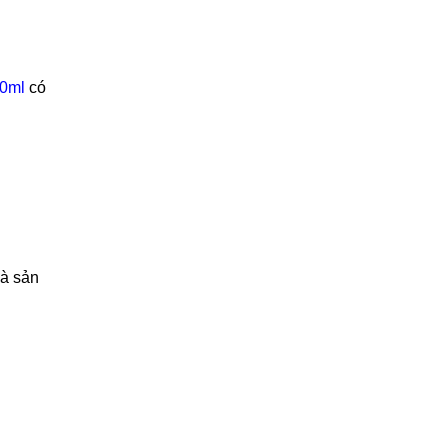
50ml
có
hà sản