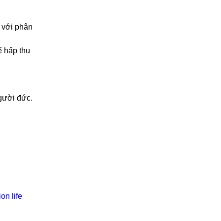
 với phân
ể hấp thụ
gười đức.
on life