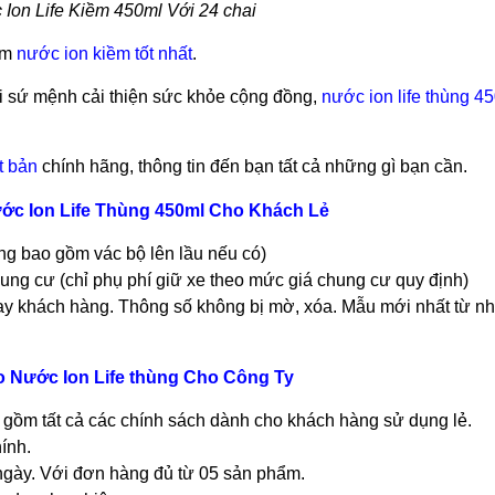
Ion Life Kiềm 450ml Với 24 chai
ẩm
nước ion kiềm tốt nhất
.
i sứ mệnh cải thiện sức khỏe cộng đồng,
nước ion life thùng 4
t bản
chính hãng, thông tin đến bạn tất cả những gì bạn cần.
ớc Ion Life Thùng 450ml Cho Khách Lẻ
ng bao gồm vác bộ lên lầu nếu có)
ung cư (chỉ phụ phí giữ xe theo mức giá chung cư quy định)
ay khách hàng. Thông số không bị mờ, xóa. Mẫu mới nhất từ n
o Nước Ion Life thùng Cho Công Ty
o gồm tất cả các chính sách dành cho khách hàng sử dụng lẻ.
ính.
g ngày. Với đơn hàng đủ từ 05 sản phẩm.