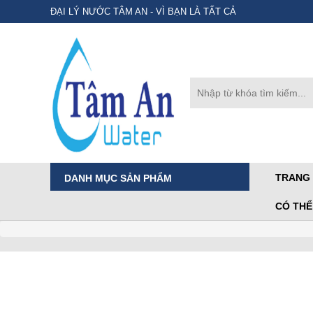
ĐẠI LÝ NƯỚC TÂM AN - VÌ BẠN LÀ TẤT CẢ
TRANG
DANH MỤC SẢN PHẨM
CÓ THỂ