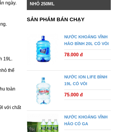
ắn ngày.
NHỎ 250ML
SẢN PHẨM BÁN CHẠY
ụng.
NƯỚC KHOÁNG VĨNH
HẢO BÌNH 20L CÓ VÒI
78.000 đ
h 19L.
nhỏ thể
NƯỚC ION LIFE BÌNH
19L CÓ VÒI
chu toàn
75.000 đ
l với chất
NƯỚC KHOÁNG VĨNH
HẢO CÓ GA