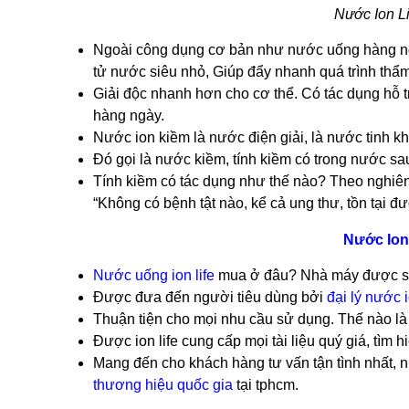
Nước Ion L
Ngoài công dụng cơ bản như nước uống hàng ngày
tử nước siêu nhỏ, Giúp đẩy nhanh quá trình thẩm
Giải độc nhanh hơn cho cơ thể. Có tác dụng hỗ tr
hàng ngày.
Nước ion kiềm là nước điện giải, là nước tinh k
Đó gọi là nước kiềm, tính kiềm có trong nước sau
Tính kiềm có tác dụng như thế nào? Theo nghiên
“Không có bệnh tật nào, kể cả ung thư, tồn tại đ
Nước Ion
Nước uống ion life
mua ở đâu? Nhà máy được sản
Được đưa đến người tiêu dùng bởi
đại lý nước 
Thuận tiện cho mọi nhu cầu sử dụng. Thế nào l
Được ion life cung cấp mọi tài liệu quý giá, tìm
Mang đến cho khách hàng tư vấn tận tình nhất, n
thương hiệu quốc gia
tại tphcm.