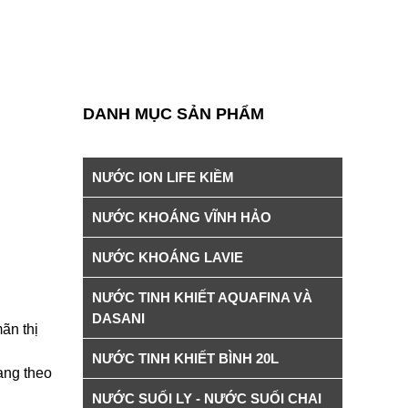
DANH MỤC SẢN PHẨM
NƯỚC ION LIFE KIỀM
NƯỚC KHOÁNG VĨNH HẢO
NƯỚC KHOÁNG LAVIE
NƯỚC TINH KHIẾT AQUAFINA VÀ
DASANI
ãn thị
NƯỚC TINH KHIẾT BÌNH 20L
ang theo
NƯỚC SUỐI LY - NƯỚC SUỐI CHAI