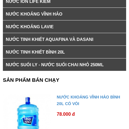
NƯỚC ION LIFE KIỀM
NƯỚC KHOÁNG VĨNH HẢO
NƯỚC KHOÁNG LAVIE
NƯỚC TINH KHIẾT AQUAFINA VÀ DASANI
NƯỚC TINH KHIẾT BÌNH 20L
NƯỚC SUỐI LY - NƯỚC SUỐI CHAI NHỎ 250ML
SẢN PHẨM BÁN CHẠY
NƯỚC KHOÁNG VĨNH HẢO BÌNH
20L CÓ VÒI
78.000 đ