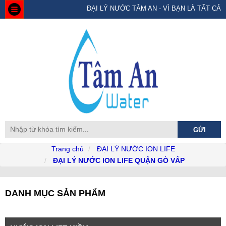
ĐẠI LÝ NƯỚC TÂM AN - VÌ BẠN LÀ TẤT CẢ
Trang chủ
ĐẠI LÝ NƯỚC ION LIFE
ĐẠI LÝ NƯỚC ION LIFE QUẬN GÒ VẤP
DANH MỤC SẢN PHẨM