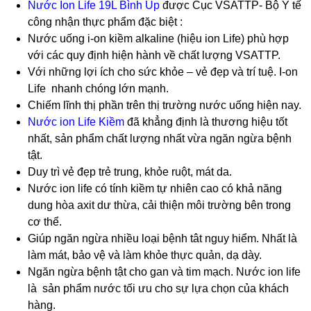
Nước Ion Life 19L Bình Úp
được Cục VSATTP- Bộ Y tế
công nhận thực phẩm đặc biệt :
Nước uống i-on kiềm alkaline (hiệu ion Life) phù hợp
với các quy định hiện hành về chất lượng VSATTP.
Với những lợi ích cho sức khỏe – vẻ đẹp và trí tuệ. I-on
Life nhanh chóng lớn mạnh.
Chiếm lĩnh thị phần trên thị trường nước uống hiện nay.
Nước ion Life Kiềm
đã khẳng định là thương hiệu tốt
nhất, sản phẩm chất lượng nhất vừa ngăn ngừa bệnh
tật.
Duy trì vẻ đẹp trẻ trung, khỏe ruột, mát da.
Nước ion life có tính kiềm tự nhiên cao có khả năng
dung hòa axit dư thừa, cải thiện môi trường bên trong
cơ thể.
Giúp ngăn ngừa nhiều loại bệnh tât nguy hiểm. Nhất là
làm mát, bảo vệ và làm khỏe thực quản, dạ dày.
Ngăn ngừa bệnh tật cho gan và tim mạch. Nước ion life
là sản phẩm nước tối ưu cho sự lựa chọn của khách
hàng.