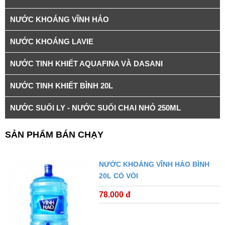
NƯỚC KHOÁNG VĨNH HẢO
NƯỚC KHOÁNG LAVIE
NƯỚC TINH KHIẾT AQUAFINA VÀ DASANI
NƯỚC TINH KHIẾT BÌNH 20L
NƯỚC SUỐI LY - NƯỚC SUỐI CHAI NHỎ 250ML
SẢN PHẨM BÁN CHẠY
NƯỚC KHOÁNG VĨNH HẢO BÌNH
20L CÓ VÒI
78.000 đ