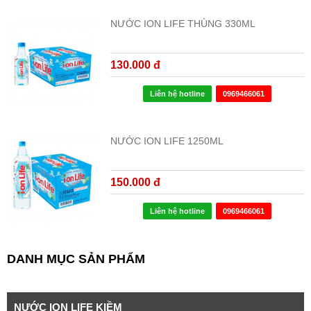
NƯỚC ION LIFE THÙNG 330ML
130.000 đ
Liên hệ hotline
0969466061
NƯỚC ION LIFE 1250ML
150.000 đ
Liên hệ hotline
0969466061
DANH MỤC SẢN PHẨM
NƯỚC ION LIFE KIỀM