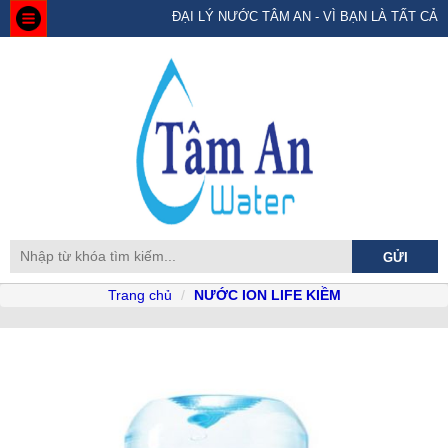
ĐẠI LÝ NƯỚC TÂM AN - VÌ BẠN LÀ TẤT CẢ
Trang chủ
NƯỚC ION LIFE KIỀM