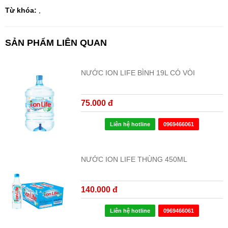
Từ khóa:
,
SẢN PHẨM LIÊN QUAN
NƯỚC ION LIFE BÌNH 19L CÓ VÒI
75.000 đ
Liên hệ hotline
0969466061
NƯỚC ION LIFE THÙNG 450ML
140.000 đ
Liên hệ hotline
0969466061