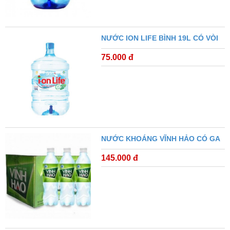
NƯỚC ION LIFE BÌNH 19L CÓ VÒI
75.000 đ
NƯỚC KHOÁNG VĨNH HẢO CÓ GA
145.000 đ